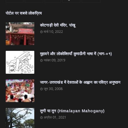
पोर्टल पर सबसे लोकप्रिय
कोटगाड़ी देवी मंदिर, पांखू
मार्च 10, 2022
मुहावरे और लोकोक्तियाँ कुमाऊँनी भाषा में (भाग-०१)
नवंबर 09, 2019
जागर-उत्तराखंड में देवताओं के आह्वान का पवित्र अनुष्ठान
जून 30, 2008
तूणी या तुन (Himalayan Mahogany)
अप्रैल 01, 2021