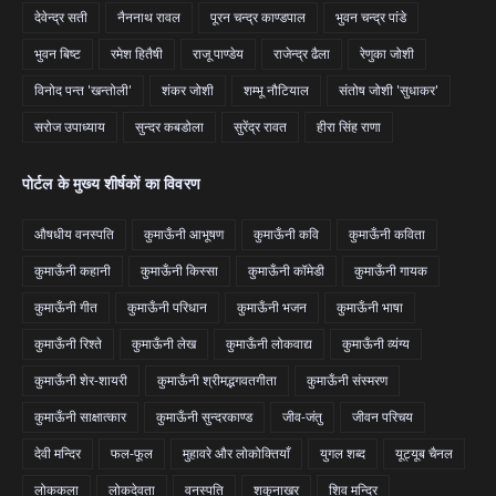
देवेन्द्र सती
नैननाथ रावल
पूरन चन्द्र काण्डपाल
भुवन चन्द्र पांडे
भुवन बिष्ट
रमेश हितैषी
राजू पाण्डेय
राजेन्द्र ढैला
रेणुका जोशी
विनोद पन्त 'खन्तोली'
शंकर जोशी
शम्भू नौटियाल
संतोष जोशी 'सुधाकर'
सरोज उपाध्याय
सुन्दर कबडोला
सुरेंद्र रावत
हीरा सिंह राणा
पोर्टल के मुख्य शीर्षकों का विवरण
औषधीय वनस्पति
कुमाऊँनी आभूषण
कुमाऊँनी कवि
कुमाऊँनी कविता
कुमाऊँनी कहानी
कुमाऊँनी किस्सा
कुमाऊँनी कॉमेडी
कुमाऊँनी गायक
कुमाऊँनी गीत
कुमाऊँनी परिधान
कुमाऊँनी भजन
कुमाऊँनी भाषा
कुमाऊँनी रिश्ते
कुमाऊँनी लेख
कुमाऊँनी लोकवाद्य
कुमाऊँनी व्यंग्य
कुमाऊँनी शेर-शायरी
कुमाऊँनी श्रीमद्भगवतगीता
कुमाऊँनी संस्मरण
कुमाऊँनी साक्षात्कार
कुमाऊँनी सुन्दरकाण्ड
जीव-जंतु
जीवन परिचय
देवी मन्दिर
फल-फूल
मुहावरे और लोकोक्तियाँ
युगल शब्द
यूट्यूब चैनल
लोककला
लोकदेवता
वनस्पति
शकुनाखर
शिव मन्दिर