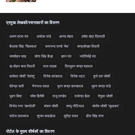
प्रमुख लेखकों/रचनाकारों का विवरण
अरुण प्रभा पंत
अशोक पांडे
आनंद मेहरा
उमेश चंद्र त्रिपाठी
कैलाश सिंह 'चिलवाल'
घनानन्द पाण्डे 'मेघ'
चन्द्रशेखर तिवारी
जगमोहन साह
जोगा सिंह कैड़ा
ज्ञान पंत
ज्योतिर्मई पंत
डा.मोहन चन्द तिवारी
तारा पाठक
त्रिभुवन चन्द्र मठपाल
दामोदर जोशी 'देवांशु'
दिनेश कांडपाल
दिनेश भट्ट
दुर्गा दत्त जोशी
देवेन्द्र सती
नैननाथ रावल
पूरन चन्द्र काण्डपाल
भुवन चन्द्र पांडे
भुवन बिष्ट
रमेश हितैषी
राजू पाण्डेय
राजेन्द्र ढैला
रेणुका जोशी
विनोद पन्त 'खन्तोली'
शंकर जोशी
शम्भू नौटियाल
संतोष जोशी 'सुधाकर'
सरोज उपाध्याय
सुन्दर कबडोला
सुरेंद्र रावत
हीरा सिंह राणा
पोर्टल के मुख्य शीर्षकों का विवरण